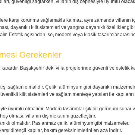
ıları, güvenliği sağlarken, villanın dış cephesiyle uyumlu olaca
itlere karşı korunma sağlamakla kalmaz, aynı zamanda villanın i
, dayanıklı kilit sistemleri ve yangına dayanıklı özellikler gibi
r alır. Estetik açısından ise, modern veya klasik tasarımlar arası
lmesi Gerekenler
 karardır. Başakşehir’deki villa projelerinde güvenli ve estetik k
e karşı sağlam olmalıdır. Çelik, alüminyum gibi dayanıklı malzemele
venlikli kilit sistemleri ve sağlam menteşe yapıları ile kapıların
esiyle uyumlu olmalıdır. Modern tasarımlar şık bir görünüm sunar 
n hoş olması, villanın dış mekanını güzelleştirir.
yanıklı olmalıdır. Paslanmaz çelik, alüminyum gibi malzemeler,
rşı dirençli kapılar, bakım gereksinimlerini en aza indirir.