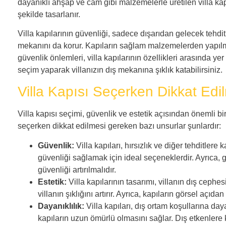
dayanıklı ahşap ve cam gibi malzemelerle üretilen villa kap
şekilde tasarlanır.
Villa kapılarının güvenliği, sadece dışarıdan gelecek tehd
mekanını da korur. Kapıların sağlam malzemelerden yapılması
güvenlik önlemleri, villa kapılarının özellikleri arasında ye
seçim yaparak villanızın dış mekanına şıklık katabilirsiniz.
Villa Kapısı Seçerken Dikkat Edi
Villa kapısı seçimi, güvenlik ve estetik açısından önemli bir
seçerken dikkat edilmesi gereken bazı unsurlar şunlardır:
Güvenlik:
Villa kapıları, hırsızlık ve diğer tehditler
güvenliği sağlamak için ideal seçeneklerdir. Ayrıca, gü
güvenliği artırılmalıdır.
Estetik:
Villa kapılarının tasarımı, villanın dış ceph
villanın şıklığını artırır. Ayrıca, kapıların görsel açıda
Dayanıklılık:
Villa kapıları, dış ortam koşullarına da
kapıların uzun ömürlü olmasını sağlar. Dış etkenlere ka