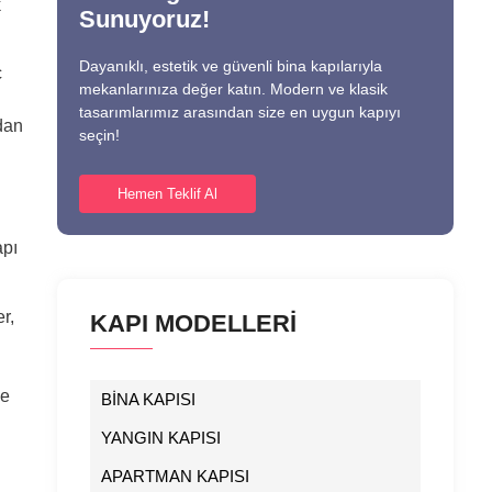
k
Sunuyoruz!
Dayanıklı, estetik ve güvenli bina kapılarıyla
ç
mekanlarınıza değer katın. Modern ve klasik
tasarımlarımız arasından size en uygun kapıyı
ndan
seçin!
Hemen Teklif Al
apı
r,
KAPI MODELLERİ
ve
BİNA KAPISI
YANGIN KAPISI
APARTMAN KAPISI