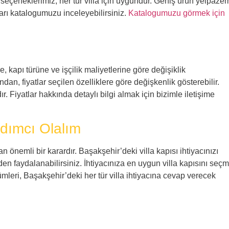
 seçeneklerimiz, her tür villa için uygundur. Geniş ürün yelpaze
ıları katalogumuzu inceleyebilirsiniz.
Katalogumuzu görmek için
e, kapı türüne ve işçilik maliyetlerine göre değişiklik
ndan, fiyatlar seçilen özelliklere göre değişkenlik gösterebilir.
ır. Fiyatlar hakkında detaylı bilgi almak için bizimle iletişime
rdımcı Olalım
an önemli bir karardır. Başakşehir’deki villa kapısı ihtiyacınızı
en faydalanabilirsiniz. İhtiyacınıza en uygun villa kapısını seç
mleri, Başakşehir’deki her tür villa ihtiyacına cevap verecek