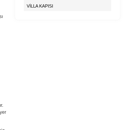
VİLLA KAPISI
sı
r.
yer