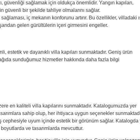
ı, güvenliği sağlamak için oldukça önemlidir. Yangın kapıları,
in güvenli bir şekilde tahliye olmalarını sağlar.
ı sağlaması, iç mekanın konforunu artırır. Bu özellikler, villadaki ı
ışarıdan gelen gürültülerin içeri girmesini engeller.
li, estetik ve dayanıklı villa kapıları sunmaktadır. Geniş ürün
ağıda sunduğumuz hizmetler hakkında daha fazla bilgi
ere en kaliteli villa kapılarını sunmaktadır. Katalogumuzda yer
 tasarımlara sahip olup, her ihtiyaca uygun seçenekler sunmaktadı
ış cephesiyle uyum içinde estetik bir görünüm sağlar. Katalogda 
klı boyutlarda ve tasarımlarda mevcuttur.