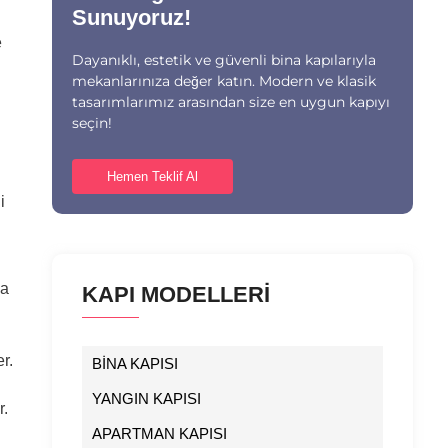
Sunuyoruz!
e
Dayanıklı, estetik ve güvenli bina kapılarıyla
mekanlarınıza değer katın. Modern ve klasik
tasarımlarımız arasından size en uygun kapıyı
seçin!
Hemen Teklif Al
i
la
KAPI MODELLERİ
r.
BİNA KAPISI
YANGIN KAPISI
r.
APARTMAN KAPISI