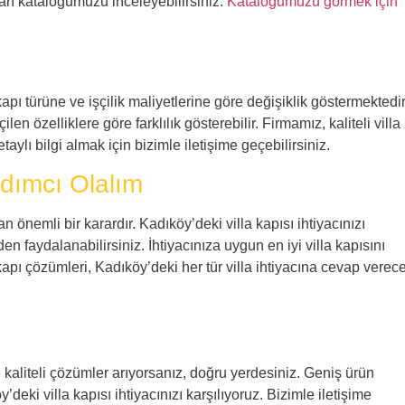
ıları katalogumuzu inceleyebilirsiniz.
Katalogumuzu görmek için
kapı türüne ve işçilik maliyetlerine göre değişiklik göstermektedir
len özelliklere göre farklılık gösterebilir. Firmamız, kaliteli villa
aylı bilgi almak için bizimle iletişime geçebilirsiniz.
rdımcı Olalım
an önemli bir karardır. Kadıköy’deki villa kapısı ihtiyacınızı
 faydalanabilirsiniz. İhtiyacınıza uygun en iyi villa kapısını
apı çözümleri, Kadıköy’deki her tür villa ihtiyacına cevap verec
e kaliteli çözümler arıyorsanız, doğru yerdesiniz. Geniş ürün
eki villa kapısı ihtiyacınızı karşılıyoruz. Bizimle iletişime