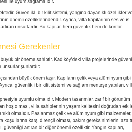
phesi ile uyum sağlamalıdır.
edir. Güvenlikli bir kilit sistemi, yangına dayanıklı özellikler v
ının önemli özelliklerindendir. Ayrıca, villa kapılarının ses ve ısı
 artıran unsurlardır. Bu kapılar, hem güvenlik hem de konfor
lmesi Gerekenler
büyük bir öneme sahiptir. Kadıköy’deki villa projelerinde güvenl
 unsurlar şunlardır:
açısından büyük önem taşır. Kapıların çelik veya alüminyum gibi
yrıca, güvenlikli bir kilit sistemi ve sağlam menteşe yapıları, vil
ephesiyle uyumlu olmalıdır. Modern tasarımlar, zarif bir görünüm
çıdan hoş olması, villa sahiplerinin yaşam kalitesini doğrudan etkile
yanıklı olmalıdır. Paslanmaz çelik ve alüminyum gibi malzemeler,
a koşullarına karşı dirençli olması, bakım gereksinimlerini azaltı
, güvenliği artıran bir diğer önemli özelliktir. Yangın kapıları,