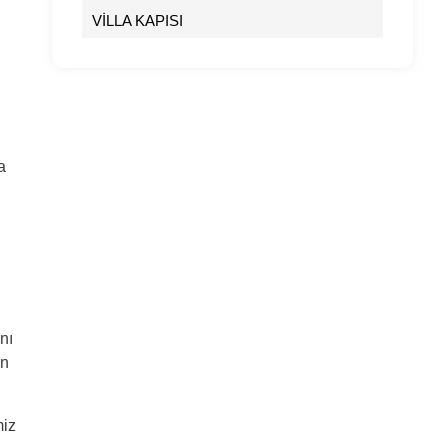
VİLLA KAPISI
a
n
nı
un
miz